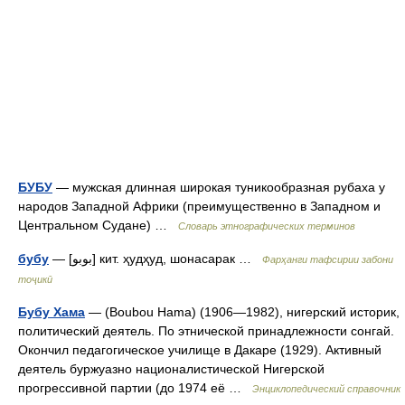
БУБУ
— мужская длинная широкая туникообразная рубаха у
народов Западной Африки (преимущественно в Западном и
Центральном Судане) …
Словарь этнографических терминов
бубу
— [بوبو] кит. ҳудҳуд, шонасарак …
Фарҳанги тафсирии забони
тоҷикӣ
Бубу Хама
— (Boubou Hama) (1906—1982), нигерский историк,
политический деятель. По этнической принадлежности сонгай.
Окончил педагогическое училище в Дакаре (1929). Активный
деятель буржуазно националистической Нигерской
прогрессивной партии (до 1974 её …
Энциклопедический справочник