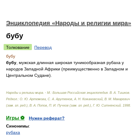
Энциклопедия «Народы и религии мира»
бубу
Толкование
Перевод
бубу
бубу
, мужская длинная широкая туникообразная рубаха у
народов Западной Африки (преимущественно в Западном и
Центральном Судане).
Народы и религии мира. - М.: Большая Российская энциклопедия
.
В. А. Тишков.
Редкол.: О. Ю. Артемова, С. А. Арутюнов, А. Н. Кожановский, В. М. Макаревич
(зам. гл. ред.), В. А. Попов, П. И. Пучков (зам. гл. ред.), Г. Ю. Ситнянский
.
1998
.
Игры ⚽
Нужен реферат?
Синонимы
:
рубаха