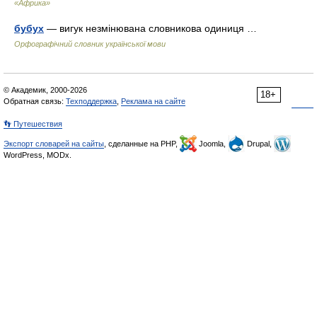
«Африка»
бубух
— вигук незмінювана словникова одиниця …
Орфографічний словник української мови
© Академик, 2000-2026
18+
Обратная связь:
Техподдержка
,
Реклама на сайте
👣 Путешествия
Экспорт словарей на сайты
, сделанные на PHP,
Joomla,
Drupal,
WordPress, MODx.