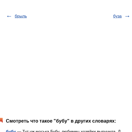
брыль
буза
Смотреть что такое "бубу" в других словарях:
бубу
— Тут уж моська Бубу, любимец хозяйки выручила. Д.